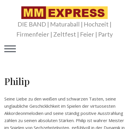
Skip
to
content
DIE BAND | Maturaball | Hochzeit |
Firmenfeier | Zeltfest | Feier | Party
TOGGLE MOBILE MENU
Philip
Seine Liebe zu den weißen und schwarzen Tasten, seine
unglaubliche Geschicklichkeit im Spielen der virtuosesten
Akkordeonmelodien und seine ständig positive Ausstrahlung
zählen zu seinen absoluten Stärken. Philip ist wahrer Meister
im Spielen von Sechzehntelnoten, gefühlvoll in der Dynamik in